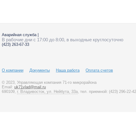
Спиридонова
42
Аварийная служба
|
В рабочие дни с 17:00 до 8:00, в выходные круглосуточно
(423)
263-67-33
О компании
Документы
Наша работа
Оплата счетов
© 2023
, Управляющая компания 71-го микрорайона
Email:
uk71vlad@mail.ru
690109,
г. Владивосток, ул. Нейбута, 33а
, тел. приемной:
(423)
296-22-4