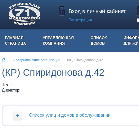
Вход в личный кабинет
Регистрация
ГЛАВНАЯ
УПРАВЛЯЮЩАЯ
СПИСОК
ИНФОР
СТРАНИЦА
КОМПАНИЯ
ДОМОВ
ДЛЯ Ж
Обслуживающие организации
(КР) Спиридонова д.42
(КР) Спиридонова д.42
Тел.:
Директор:
Список улиц и домов в обслуживании
Улица
Номера домов