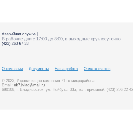
Фадеева
6а
Аварийная служба
|
В рабочие дни с 17:00 до 8:00, в выходные круглосуточно
(423)
263-67-33
О компании
Документы
Наша работа
Оплата счетов
© 2023
, Управляющая компания 71-го микрорайона
Email:
uk71vlad@mail.ru
690109,
г. Владивосток, ул. Нейбута, 33а
, тел. приемной:
(423)
296-22-4