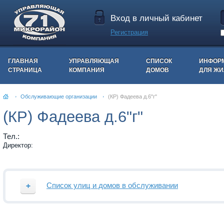
Вход в личный кабинет
Регистрация
ГЛАВНАЯ
УПРАВЛЯЮЩАЯ
СПИСОК
ИНФОР
СТРАНИЦА
КОМПАНИЯ
ДОМОВ
ДЛЯ Ж
Обслуживающие организации
(КР) Фадеева д.6"г"
(КР) Фадеева д.6"г"
Тел.:
Директор:
Список улиц и домов в обслуживании
Улица
Номера домов