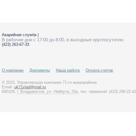
Фадеева
6г
Аварийная служба
|
В рабочие дни с 17:00 до 8:00, в выходные круглосуточно
(423)
263-67-33
О компании
Документы
Наша работа
Оплата счетов
© 2023
, Управляющая компания 71-го микрорайона
Email:
uk71vlad@mail.ru
690109,
г. Владивосток, ул. Нейбута, 33а
, тел. приемной:
(423)
296-22-4