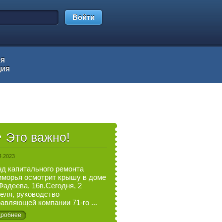
Войти
АЯ
ЦИЯ
Это важно!
4.2023
д капитального ремонта
морья осмотрит крышу в доме
Фадеева, 16в.Сегодня, 2
еля, руководство
авляющей компании 71-го ...
робнее