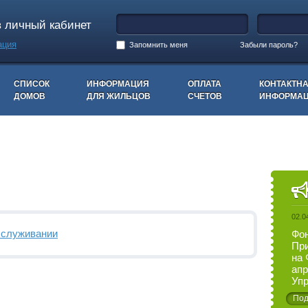
в личный кабинет
ация
Запомнить меня
Забыли пароль?
СПИСОК
ИНФОРМАЦИЯ
ОПЛАТА
КОНТАКТН
ДОМОВ
ДЛЯ ЖИЛЬЦОВ
СЧЕТОВ
ИНФОРМА
02.0
бслуживании
Фон
При
на 
апр
Упр
ра домов
Под