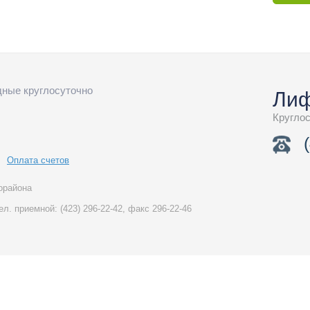
одные круглосуточно
Лиф
Кругло
Оплата счетов
орайона
тел. приемной:
(423)
296-22-42,
факс
296-22-46