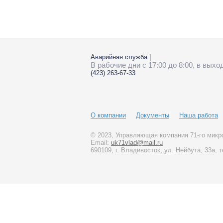
Адм. Юмашева
11
Аварийная служба
|
В рабочие дни с 17:00 до 8:00, в вых
(423)
263-67-33
О компании
Документы
Наша работа
© 2023
, Управляющая компания 71-го микр
Email:
uk71vlad@mail.ru
690109,
г. Владивосток, ул. Нейбута, 33а
, 