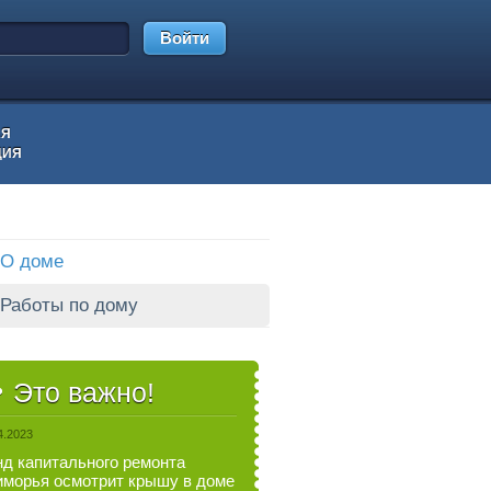
Войти
АЯ
ЦИЯ
О доме
Работы по дому
Это важно!
4.2023
д капитального ремонта
морья осмотрит крышу в доме