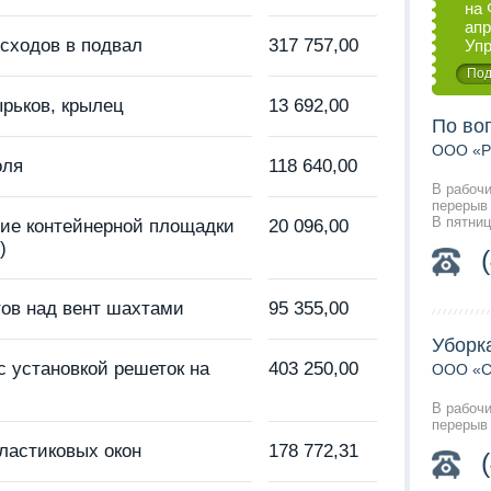
на 
апр
 сходов в подвал
317 757,00
Упр
Под
ырьков, крылец
13 692,00
По во
ООО «Ра
оля
118 640,00
В рабочи
перерыв 
В пятниц
ие контейнерной площадки
20 096,00
)
тов над вент шахтами
95 355,00
Уборк
с установкой решеток на
403 250,00
ООО «С
В рабочи
перерыв 
ластиковых окон
178 772,31