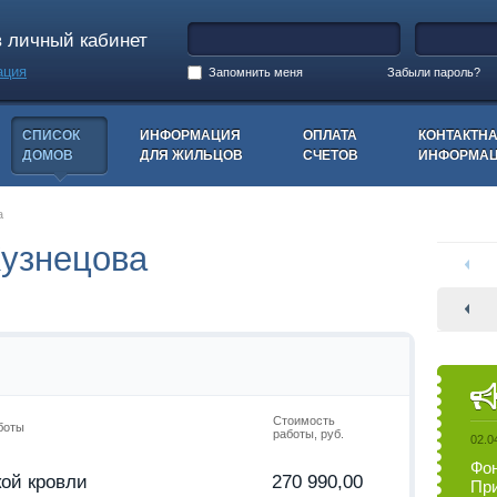
в личный кабинет
ация
Запомнить меня
Забыли пароль?
СПИСОК
ИНФОРМАЦИЯ
ОПЛАТА
КОНТАКТН
ДОМОВ
ДЛЯ ЖИЛЬЦОВ
СЧЕТОВ
ИНФОРМА
а
Кузнецова
Стоимость
боты
работы, руб.
02.0
Фон
кой кровли
270 990,00
При