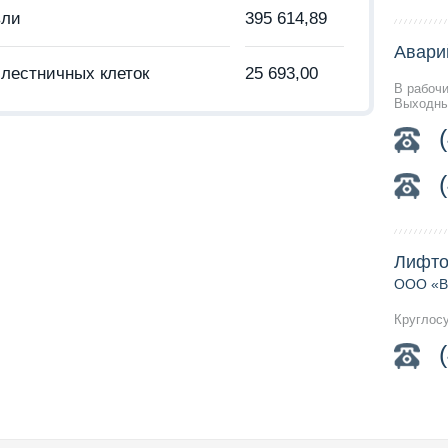
вли
395 614,89
Авари
лестничных клеток
25 693,00
В рабочи
Выходны
Лифто
ООО «В
Круглос