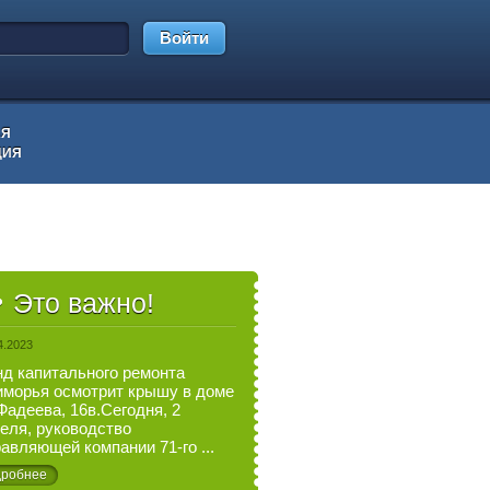
Войти
АЯ
ЦИЯ
Это важно!
4.2023
д капитального ремонта
морья осмотрит крышу в доме
Фадеева, 16в.Сегодня, 2
еля, руководство
авляющей компании 71-го ...
робнее