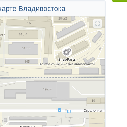
ра домов
карте Владивостока
56
44а
45
46
47
50
52
52а
52б
54
54а
56а
58
59
60
61
62
64
66
66а
68
68а
72
88
92
6а
8
8а
8б
8в
10
10а
11
12
12а
14
14в
16
16а
16б
16г
16д
18
18а
18б
20а
20б
22
22а
24а
26
28
32
34
36
24
28
35
6а
6б