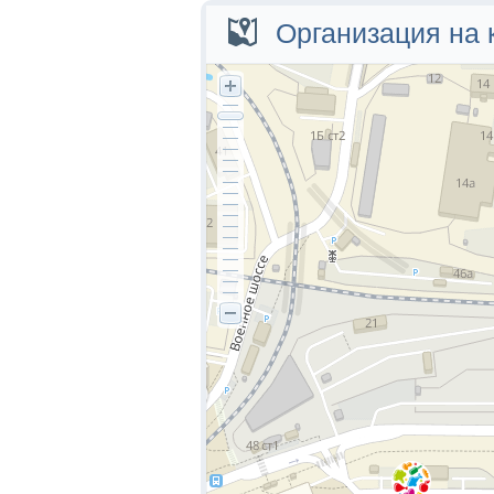
Улица
Номе
Организация на 
1-я Флотская
50
Адм. Кузнецова
42а
56
70
Адм. Юмашева
6
14а
20
38
Воропаева
18
Высоковольтная
3а
Горийская
6