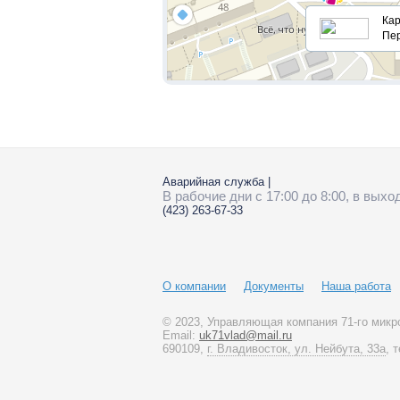
Кар
Пе
Дальняя
70
Каплунова
15
Ладыгина
5
Аварийная служба
|
В рабочие дни с 17:00 до 8:00, в вых
Мира
14
(423)
263-67-33
Невельского
17
О компании
Документы
Наша работа
Нейбута
13
© 2023
, Управляющая компания 71-го микр
Email:
uk71vlad@mail.ru
Приходько
2
690109,
г. Владивосток, ул. Нейбута, 33а
, 
Спиридонова
25