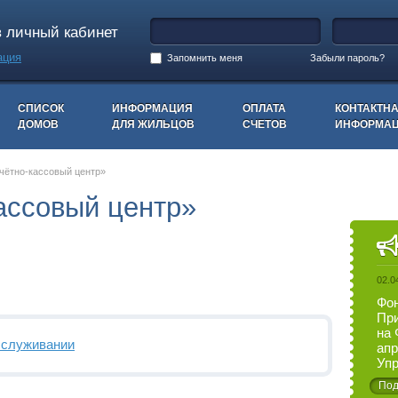
в личный кабинет
ация
Запомнить меня
Забыли пароль?
СПИСОК
ИНФОРМАЦИЯ
ОПЛАТА
КОНТАКТН
ДОМОВ
ДЛЯ ЖИЛЬЦОВ
СЧЕТОВ
ИНФОРМА
ётно-кассовый центр»
ассовый центр»
02.0
Фон
При
на 
бслуживании
апр
Упр
Под