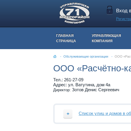
Вход 
Регистр
ГЛАВНАЯ
УПРАВЛЯЮЩАЯ
СТРАНИЦА
КОМПАНИЯ
Обслуживающие организации
ООО «Расч
ООО «Расчётно-к
Тел.: 261-27-09
Адрес: ул. Ватутина, дом 4а
Зотов Денис Сергеевич
Директор:
Список улиц и домов в о