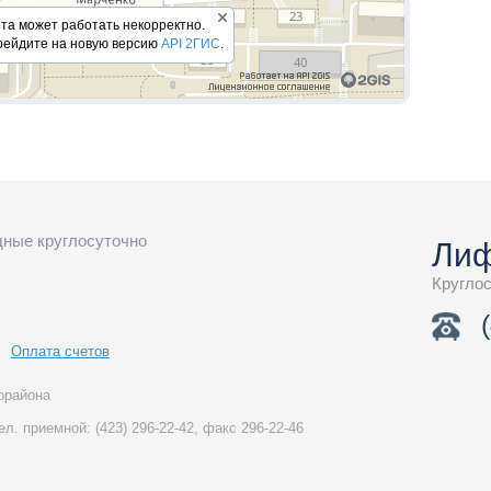
та ​​может работать некорректно.
рейдите на новую версию
API 2ГИС
.
76
11
13
15
одные круглосуточно
28/30
Лиф
Кругло
21
Оплата счетов
15
29
41
51
53
57
65
67
75
81
85
87
орайона
6
8
13
15
17
19
тел. приемной:
(423)
296-22-42,
факс
296-22-46
26
28
29
34
37
42
44